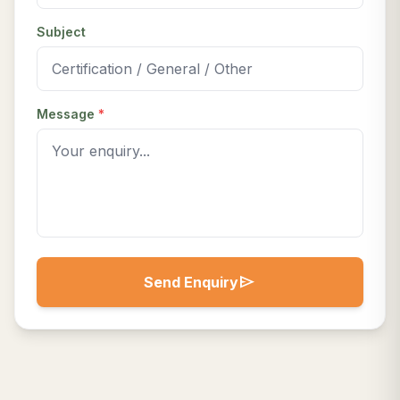
Subject
Message
*
send
Send Enquiry