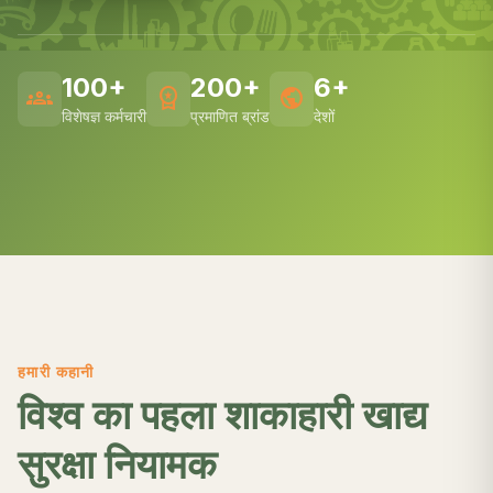
100+
200+
6+
groups
workspace_premium
public
विशेषज्ञ कर्मचारी
प्रमाणित ब्रांड
देशों
हमारी कहानी
विश्व का पहला शाकाहारी खाद्य
सुरक्षा नियामक