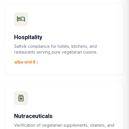
hotel
Hospitality
Sattvik compliance for hotels, kitchens, and
restaurants serving pure vegetarian cuisine.
अधिक जानते हैं
arrow_forward
medication
Nutraceuticals
Verification of vegetarian supplements, vitamins, and