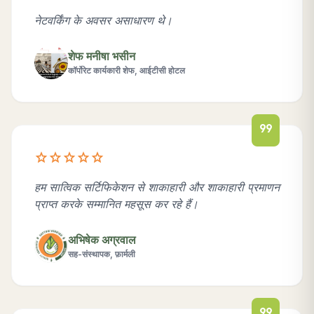
नेटवर्किंग के अवसर असाधारण थे।
शेफ मनीषा भसीन
कॉर्पोरेट कार्यकारी शेफ, आईटीसी होटल
format_quote
star
star
star
star
star
हम सात्विक सर्टिफिकेशन से शाकाहारी और शाकाहारी प्रमाणन
प्राप्त करके सम्मानित महसूस कर रहे हैं।
अभिषेक अग्रवाल
सह-संस्थापक, फ़ार्मली
format_quote