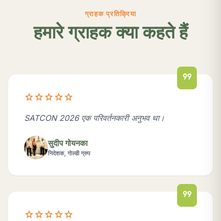
ग्राहक प्रतिक्रिया
हमारे ग्राहक क्या कहते हैं
format_quote
star
star
star
star
star
SATCON 2026 एक परिवर्तनकारी अनुभव था।
सुदीप गोयनका
निदेशक, गोल्डी ग्रुप
format_quote
star
star
star
star
star