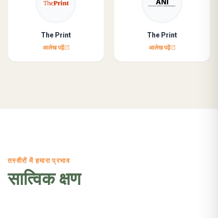
The Print
The Print
आलेख पढ़ें
आलेख पढ़ें
open_in_new
open_in_new
तस्वीरों में हमारा प्रभाव
सात्विक क्षण