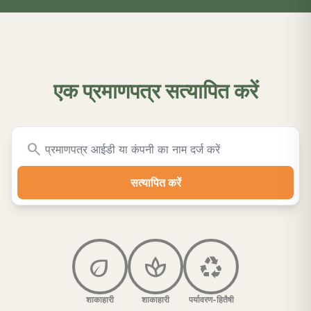
एक प्रमाणपत्र सत्यापित करें
search
सत्यापित करें
eco
spa
recycling
शाकाहारी
शाकाहारी
पर्यावरण-हितैषी