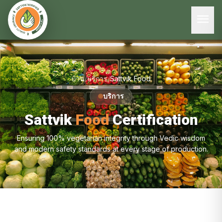
menu
บ้าน
/
บริการ
/
Sattvik Food
บริการ
Sattvik
Food
Certification
Ensuring 100% vegetarian integrity through Vedic wisdom
and modern safety standards at every stage of production.