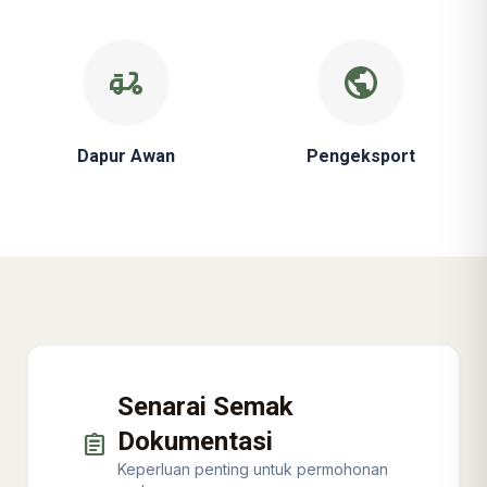
delivery_dining
public
Dapur Awan
Pengeksport
Senarai Semak
Dokumentasi
assignment
Keperluan penting untuk permohonan