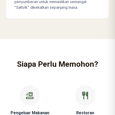
penyumberan untuk memastikan semangat
"Sattvik" dikekalkan sepanjang masa.
Siapa Perlu Memohon?
conveyor_belt
restaurant
Pengeluar Makanan
Restoran