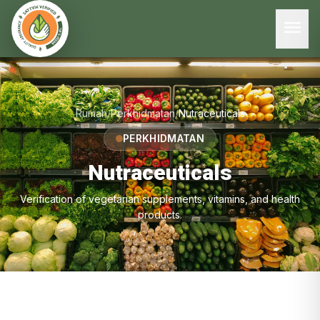
menu
Rumah
/
Perkhidmatan
/
Nutraceuticals
PERKHIDMATAN
Nutraceuticals
Verification of vegetarian supplements, vitamins, and health
products.